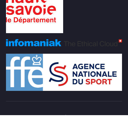
Copyright © 2026 Club d'échecs Veigy-Foncenex |
Powered by
Desert Themes