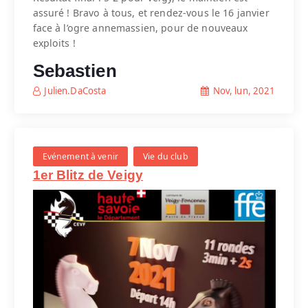
assuré ! Bravo à tous, et rendez-vous le 16 janvier
face à l’ogre annemassien, pour de nouveaux
exploits !
Sebastien
Nov, lun, 2021
Julien.DaCosta
Evénement à venir
Vie du club
1er Blitz de Veigy