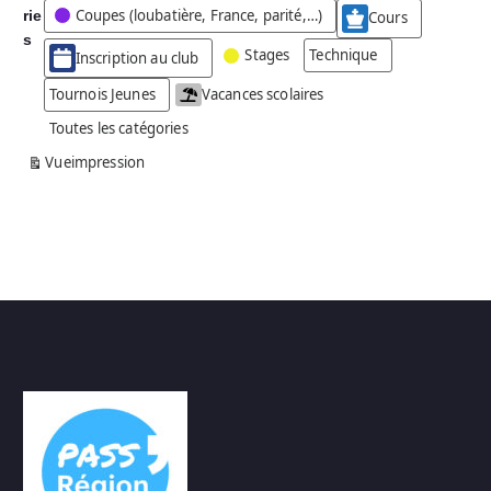
Coupes (loubatière, France, parité,…)
rie
é
Cours
g
s
Stages
Technique
Inscription au club
o
r
Tournois Jeunes
Vacances scolaires
i
Toutes les catégories
e
s
Vue
impression
a
n
s
n
o
m