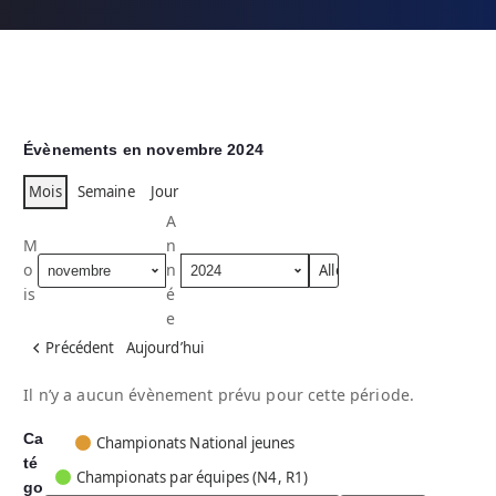
Évènements en novembre 2024
Mois
Semaine
Jour
A
M
n
o
n
is
é
e
Précédent
Aujourd’hui
Il n’y a aucun évènement prévu pour cette période.
Ca
C
Championats National jeunes
té
a
Championats par équipes (N4, R1)
go
t