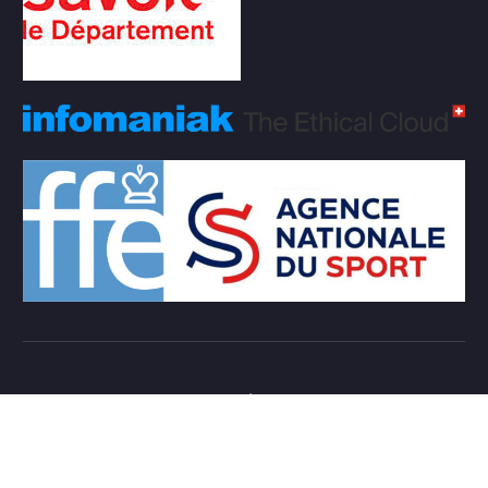
Copyright © 2026 Club d'échecs Veigy-Foncenex |
Powered by
Desert Themes
Règlement Intérieur de l’association
Login