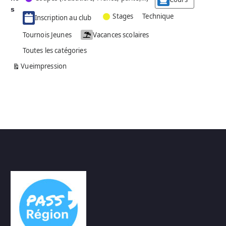
g
s
Stages
Technique
Inscription au club
o
r
Tournois Jeunes
Vacances scolaires
i
Toutes les catégories
e
s
Vue
impression
a
n
s
n
o
m