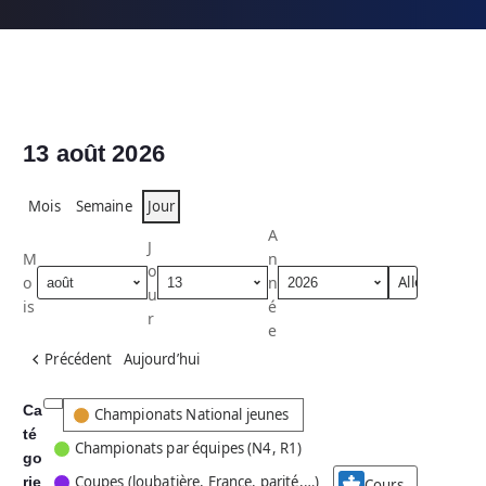
13 août 2026
Mois
Semaine
Jour
A
J
M
n
o
o
n
u
is
é
r
e
Précédent
Aujourd’hui
Ca
C
Championats National jeunes
té
a
Championats par équipes (N4, R1)
go
t
Coupes (loubatière, France, parité,…)
rie
é
Cours