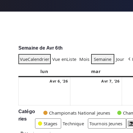
Semaine de Avr 6th
Vue
Calendrier
Vue en
Liste
Mois
Semaine
Jour
lun
l
mar
m
u
a
6
7
Avr 6, '26
Avr 7, '26
n
r
a
a
d
d
v
v
i
i
r
r
i
i
Catégo
C
Championats National jeunes
Cham
l
l
ries
a
Stages
Technique
Tournois Jeunes
2
2
t
0
0