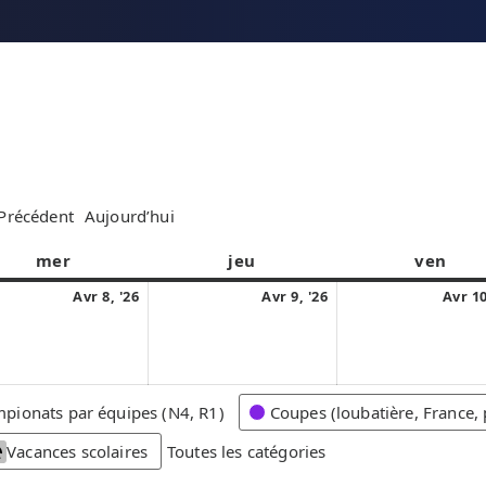
Précédent
Aujourd’hui
mer
m
jeu
j
ven
v
e
e
e
8
9
Avr 8, '26
Avr 9, '26
Avr 10
r
u
n
a
a
c
d
d
v
v
r
i
r
r
r
e
e
i
i
pionats par équipes (N4, R1)
Coupes (loubatière, France, 
d
d
l
l
i
i
Vacances scolaires
Toutes les catégories
2
2
0
0