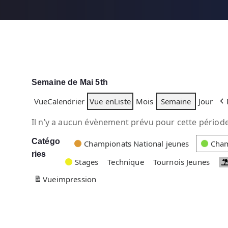
Semaine de Mai 5th
Vue
Calendrier
Vue en
Liste
Mois
Semaine
Jour
Il n’y a aucun évènement prévu pour cette période
Catégo
C
Championats National jeunes
Cham
ries
a
Stages
Technique
Tournois Jeunes
t
Vue
impression
é
g
o
r