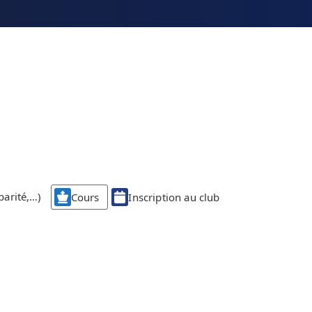
parité,…)
Cours
Inscription au club