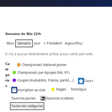
Semaine de Mai 12th
Mois
Semaine
Jour
Précédent
Aujourd’hui
Il n’y a aucun évènement prévu pour cette période.
Ca
C
Championats National jeunes
té
a
Championats par équipes (N4, R1)
go
t
Coupes (loubatière, France, parité,…)
rie
é
Cours
g
s
Stages
Technique
Inscription au club
o
r
Tournois Jeunes
Vacances scolaires
i
Toutes les catégories
e
s