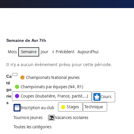
Semaine de Avr 7th
Mois
Semaine
Jour
Précédent
Aujourd’hui
Il n’y a aucun évènement prévu pour cette période.
Ca
C
Championats National jeunes
té
a
Championats par équipes (N4, R1)
go
t
Coupes (loubatière, France, parité,…)
rie
é
Cours
g
s
Stages
Technique
Inscription au club
o
r
Tournois Jeunes
Vacances scolaires
i
Toutes les catégories
e
s