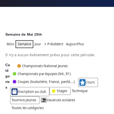
Semaine de Mai 19th
Mois
Semaine
Jour
Précédent
Aujourd’hui
Il n’y a aucun évènement prévu pour cette période.
Ca
C
Championats National jeunes
té
a
Championats par équipes (N4, R1)
go
t
Coupes (loubatière, France, parité,…)
rie
é
Cours
g
s
Stages
Technique
Inscription au club
o
r
Tournois Jeunes
Vacances scolaires
i
Toutes les catégories
e
s