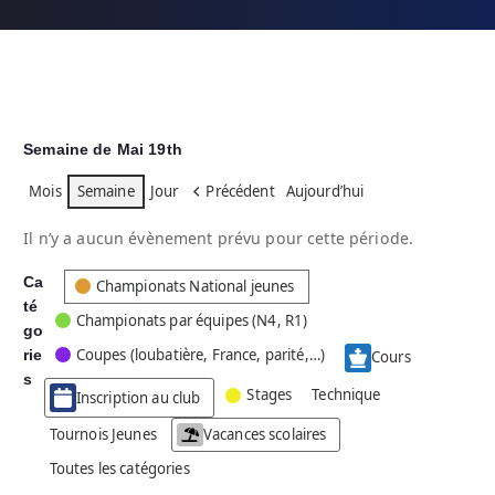
Semaine de Mai 19th
Mois
Semaine
Jour
Précédent
Aujourd’hui
Il n’y a aucun évènement prévu pour cette période.
Ca
C
Championats National jeunes
té
a
Championats par équipes (N4, R1)
go
t
Coupes (loubatière, France, parité,…)
rie
é
Cours
g
s
Stages
Technique
Inscription au club
o
r
Tournois Jeunes
Vacances scolaires
i
Toutes les catégories
e
s