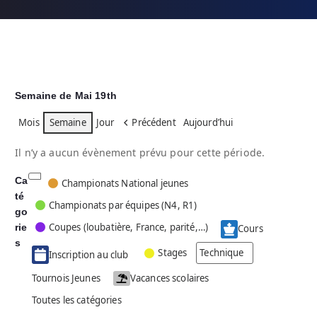
Semaine de Mai 19th
Mois
Semaine
Jour
Précédent
Aujourd’hui
Il n’y a aucun évènement prévu pour cette période.
Ca
C
Championats National jeunes
té
a
Championats par équipes (N4, R1)
go
t
Coupes (loubatière, France, parité,…)
rie
é
Cours
g
s
Stages
Technique
Inscription au club
o
r
Tournois Jeunes
Vacances scolaires
i
Toutes les catégories
e
s