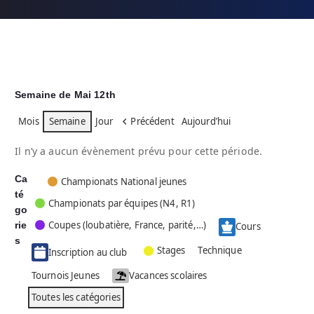
Semaine de Mai 12th
Mois
Semaine
Jour
Précédent
Aujourd’hui
Il n’y a aucun évènement prévu pour cette période.
Ca
C
Championats National jeunes
té
a
Championats par équipes (N4, R1)
go
t
Coupes (loubatière, France, parité,…)
rie
é
Cours
g
s
Stages
Technique
Inscription au club
o
r
Tournois Jeunes
Vacances scolaires
i
Toutes les catégories
e
s