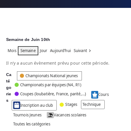
Semaine de Juin 10th
Mois
Semaine
Jour
Aujourd’hui
Suivant
Il n’y a aucun évènement prévu pour cette période.
Ca
C
Championats National jeunes
té
a
Championats par équipes (N4, R1)
go
t
Coupes (loubatière, France, parité,…)
rie
é
Cours
g
s
Stages
Technique
Inscription au club
o
r
Tournois Jeunes
Vacances scolaires
i
Toutes les catégories
e
s