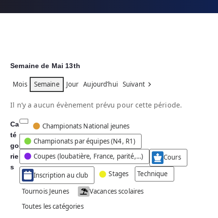
Semaine de Mai 13th
Mois
Semaine
Jour
Aujourd’hui
Suivant
Il n’y a aucun évènement prévu pour cette période.
Ca
C
Championats National jeunes
té
a
Championats par équipes (N4, R1)
go
t
Coupes (loubatière, France, parité,…)
rie
é
Cours
g
s
Stages
Technique
Inscription au club
o
r
Tournois Jeunes
Vacances scolaires
i
Toutes les catégories
e
s