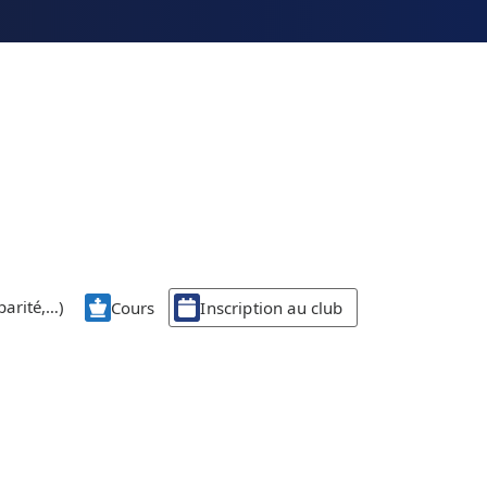
parité,…)
Cours
Inscription au club