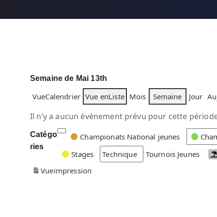
Semaine de Mai 13th
Vue
Calendrier
Vue en
Liste
Mois
Semaine
Jour
Au
Il n’y a aucun évènement prévu pour cette période
Catégo
C
Championats National jeunes
Cham
ries
a
Stages
Technique
Tournois Jeunes
t
Vue
impression
é
g
o
r