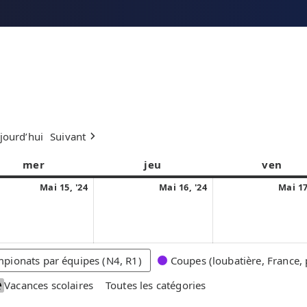
jourd’hui
Suivant
mer
m
jeu
j
ven
v
e
e
e
1
1
Mai 15, '24
Mai 16, '24
Mai 17
r
u
n
5
6
c
d
d
m
m
r
i
r
a
a
e
e
i
i
pionats par équipes (N4, R1)
Coupes (loubatière, France, 
d
d
2
2
i
i
Vacances scolaires
Toutes les catégories
0
0
2
2