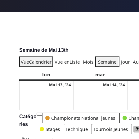
Semaine de Mai 13th
Vue
Calendrier
Vue en
Liste
Mois
Semaine
Jour
Au
lun
l
mar
m
u
a
1
1
Mai 13, '24
Mai 14, '24
n
r
3
4
d
d
m
m
i
i
a
a
i
i
Catégo
C
Championats National jeunes
Cham
2
2
ries
a
Stages
Technique
Tournois Jeunes
0
0
t
2
2