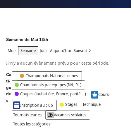
Semaine de Mai 13th
Mois
Semaine
Jour
Aujourd’hui
Suivant
Il n’y a aucun évènement prévu pour cette période.
Ca
C
Championats National jeunes
té
a
Championats par équipes (N4, R1)
go
t
Coupes (loubatière, France, parité,…)
rie
é
Cours
g
s
Stages
Technique
Inscription au club
o
r
Tournois Jeunes
Vacances scolaires
i
Toutes les catégories
e
s