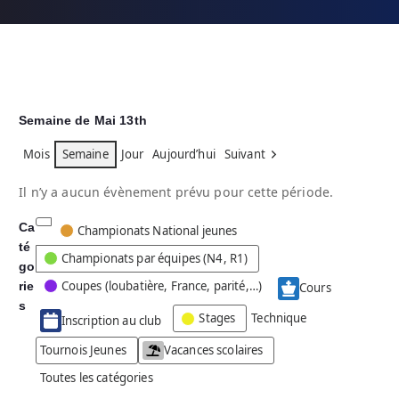
Semaine de Mai 13th
Mois
Semaine
Jour
Aujourd’hui
Suivant
Il n’y a aucun évènement prévu pour cette période.
Ca
C
Championats National jeunes
té
a
Championats par équipes (N4, R1)
go
t
Coupes (loubatière, France, parité,…)
rie
é
Cours
g
s
Stages
Technique
Inscription au club
o
r
Tournois Jeunes
Vacances scolaires
i
Toutes les catégories
e
s