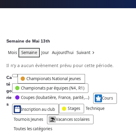
Semaine de Mai 13th
Mois
Semaine
Jour
Aujourd’hui
Suivant
Il n’y a aucun évènement prévu pour cette période.
Ca
C
Championats National jeunes
té
a
Championats par équipes (N4, R1)
go
t
Coupes (loubatière, France, parité,…)
rie
é
Cours
g
s
Stages
Technique
Inscription au club
o
r
Tournois Jeunes
Vacances scolaires
i
Toutes les catégories
e
s