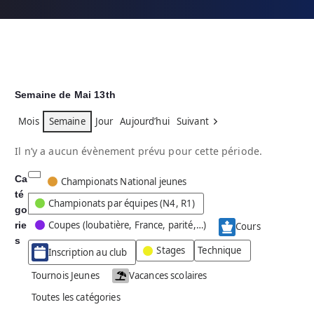
Semaine de Mai 13th
Mois
Semaine
Jour
Aujourd’hui
Suivant
Il n’y a aucun évènement prévu pour cette période.
Ca
C
Championats National jeunes
té
a
Championats par équipes (N4, R1)
go
t
Coupes (loubatière, France, parité,…)
rie
é
Cours
g
s
Stages
Technique
Inscription au club
o
r
Tournois Jeunes
Vacances scolaires
i
Toutes les catégories
e
s