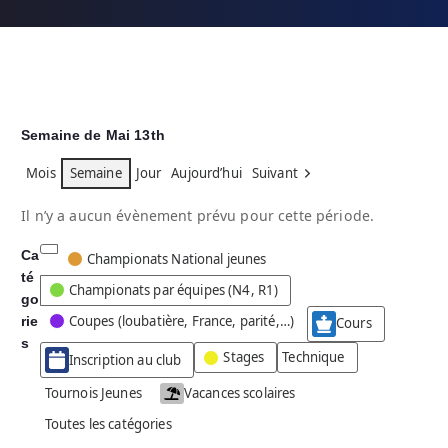
Semaine de Mai 13th
Mois
Semaine
Jour
Aujourd’hui
Suivant
Il n’y a aucun évènement prévu pour cette période.
Ca
C
Championats National jeunes
té
a
Championats par équipes (N4, R1)
go
t
Coupes (loubatière, France, parité,…)
rie
é
Cours
g
s
Stages
Technique
Inscription au club
o
r
Tournois Jeunes
Vacances scolaires
i
Toutes les catégories
e
s