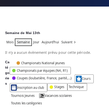
Semaine de Mai 13th
Mois
Semaine
Jour
Aujourd’hui
Suivant
Il n’y a aucun évènement prévu pour cette période.
Ca
C
Championats National jeunes
té
a
Championats par équipes (N4, R1)
go
t
Coupes (loubatière, France, parité,…)
rie
é
Cours
g
s
Stages
Technique
Inscription au club
o
r
Tournois Jeunes
Vacances scolaires
i
Toutes les catégories
e
s