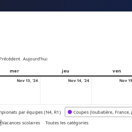
Précédent
Aujourd’hui
mer
m
jeu
j
ven
v
e
e
e
1
1
Nov 13, '24
Nov 14, '24
Nov 15
r
u
n
3
4
c
d
d
n
n
r
i
r
o
o
e
e
v
v
pionats par équipes (N4, R1)
Coupes (loubatière, France, 
d
d
e
e
i
i
Vacances scolaires
Toutes les catégories
m
m
b
b