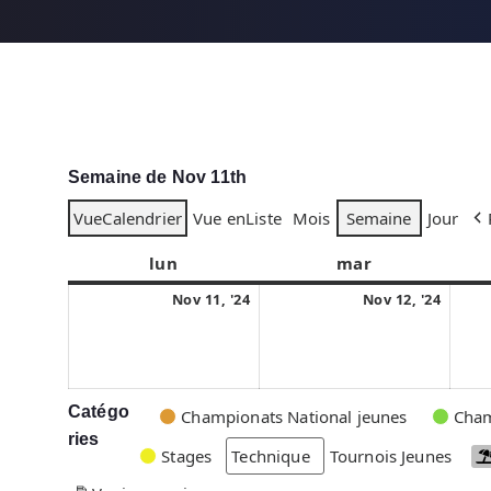
Semaine de Nov 11th
Vue
Calendrier
Vue en
Liste
Mois
Semaine
Jour
lun
l
mar
m
u
a
1
1
Nov 11, '24
Nov 12, '24
n
r
1
2
d
d
n
n
i
i
o
o
v
v
Catégo
C
Championats National jeunes
Cham
e
e
ries
a
Stages
Technique
Tournois Jeunes
m
m
t
b
b