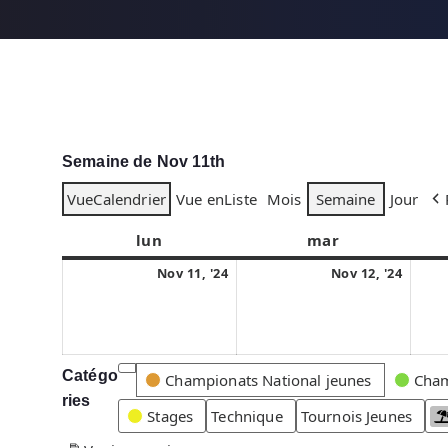
Semaine de Nov 11th
Vue
Calendrier
Vue en
Liste
Mois
Semaine
Jour
lun
l
mar
m
u
a
1
1
Nov 11, '24
Nov 12, '24
n
r
1
2
d
d
n
n
i
i
o
o
v
v
Catégo
C
Championats National jeunes
Cham
e
e
ries
a
Stages
Technique
Tournois Jeunes
m
m
t
b
b