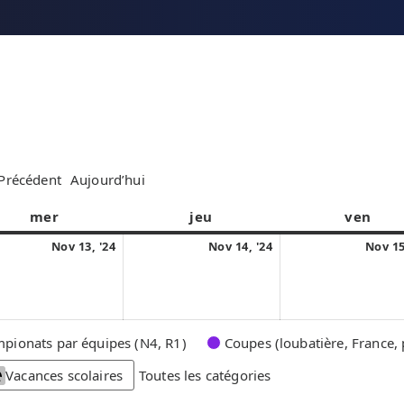
Précédent
Aujourd’hui
mer
m
jeu
j
ven
v
e
e
e
1
1
Nov 13, '24
Nov 14, '24
Nov 15
r
u
n
3
4
c
d
d
n
n
r
i
r
o
o
e
e
v
v
pionats par équipes (N4, R1)
Coupes (loubatière, France, 
d
d
e
e
i
i
Vacances scolaires
Toutes les catégories
m
m
b
b