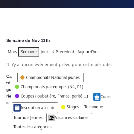
Semaine de Nov 11th
Mois
Semaine
Jour
Précédent
Aujourd’hui
Il n’y a aucun évènement prévu pour cette période.
Ca
C
Championats National jeunes
té
a
Championats par équipes (N4, R1)
go
t
Coupes (loubatière, France, parité,…)
rie
é
Cours
g
s
Stages
Technique
Inscription au club
o
r
Tournois Jeunes
Vacances scolaires
i
Toutes les catégories
e
s