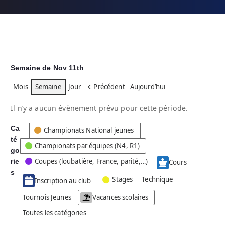
Semaine de Nov 11th
Mois
Semaine
Jour
Précédent
Aujourd’hui
Il n’y a aucun évènement prévu pour cette période.
Ca
C
Championats National jeunes
té
a
Championats par équipes (N4, R1)
go
t
Coupes (loubatière, France, parité,…)
rie
é
Cours
g
s
Stages
Technique
Inscription au club
o
r
Tournois Jeunes
Vacances scolaires
i
Toutes les catégories
e
s