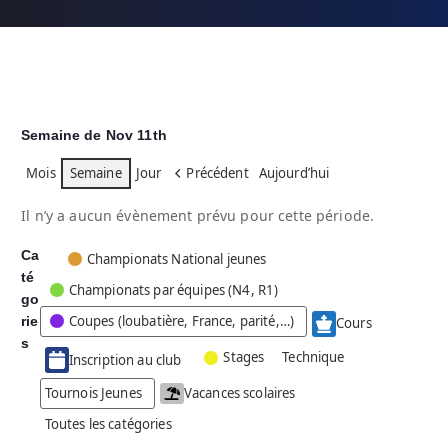
Semaine de Nov 11th
Mois
Semaine
Jour
Précédent
Aujourd’hui
Il n’y a aucun évènement prévu pour cette période.
Ca
C
Championats National jeunes
té
a
Championats par équipes (N4, R1)
go
t
Coupes (loubatière, France, parité,…)
rie
é
Cours
g
s
Stages
Technique
Inscription au club
o
r
Tournois Jeunes
Vacances scolaires
i
Toutes les catégories
e
s