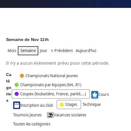
Semaine de Nov 11th
Mois
Semaine
Jour
Précédent
Aujourd’hui
Il n’y a aucun évènement prévu pour cette période.
Ca
C
Championats National jeunes
té
a
Championats par équipes (N4, R1)
go
t
Coupes (loubatière, France, parité,…)
rie
é
Cours
g
s
Stages
Technique
Inscription au club
o
r
Tournois Jeunes
Vacances scolaires
i
Toutes les catégories
e
s