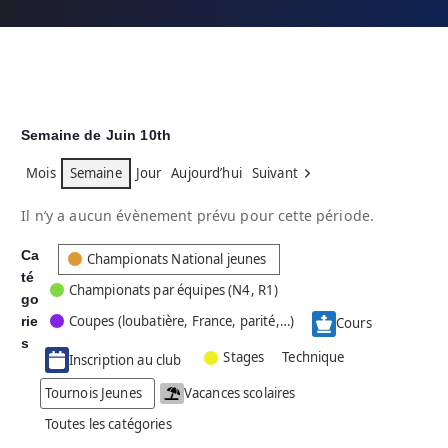
Semaine de Juin 10th
Mois
Semaine
Jour
Aujourd’hui
Suivant
Il n’y a aucun évènement prévu pour cette période.
Ca
C
Championats National jeunes
té
a
Championats par équipes (N4, R1)
go
t
Coupes (loubatière, France, parité,…)
rie
é
Cours
g
s
Stages
Technique
Inscription au club
o
r
Tournois Jeunes
Vacances scolaires
i
Toutes les catégories
e
s