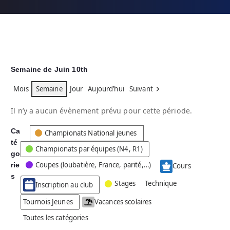
Semaine de Juin 10th
Mois
Semaine
Jour
Aujourd’hui
Suivant
Il n’y a aucun évènement prévu pour cette période.
Ca
C
Championats National jeunes
té
a
Championats par équipes (N4, R1)
go
t
Coupes (loubatière, France, parité,…)
rie
é
Cours
g
s
Stages
Technique
Inscription au club
o
r
Tournois Jeunes
Vacances scolaires
i
Toutes les catégories
e
s