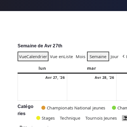
Semaine de Avr 27th
Vue
Calendrier
Vue en
Liste
Mois
Semaine
Jour
lun
l
mar
m
u
a
2
2
Avr 27, '26
Avr 28, '26
n
r
7
8
d
d
a
a
i
i
v
v
r
r
Catégo
C
Championats National jeunes
Cham
i
i
ries
a
Stages
Technique
Tournois Jeunes
l
l
t
2
2