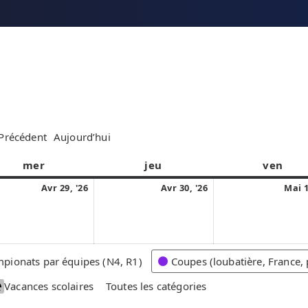
Précédent
Aujourd’hui
mer
m
jeu
j
ven
v
e
e
e
2
3
Avr 29, '26
Avr 30, '26
Mai 1
r
u
n
9
0
c
d
d
a
a
r
i
r
v
v
e
e
r
r
pionats par équipes (N4, R1)
Coupes (loubatière, France, 
d
d
i
i
i
i
Vacances scolaires
Toutes les catégories
l
l
2
2