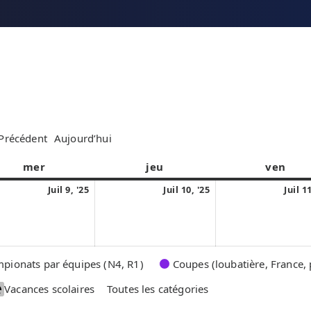
Précédent
Aujourd’hui
mer
m
jeu
j
ven
v
e
e
e
9
1
Juil 9, '25
Juil 10, '25
Juil 1
r
u
n
j
0
c
d
d
u
j
r
i
r
i
u
e
e
l
i
pionats par équipes (N4, R1)
Coupes (loubatière, France, 
d
d
l
l
i
i
Vacances scolaires
Toutes les catégories
e
l
t
e