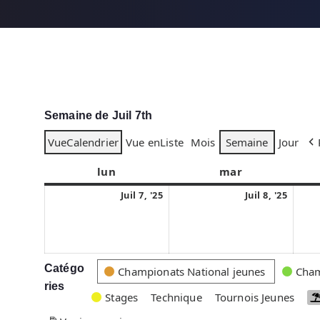
Semaine de Juil 7th
Vue
Calendrier
Vue en
Liste
Mois
Semaine
Jour
lun
l
mar
m
u
a
7
8
Juil 7, '25
Juil 8, '25
n
r
j
j
d
d
u
u
i
i
i
i
l
l
Catégo
C
Championats National jeunes
Cham
l
l
ries
a
Stages
Technique
Tournois Jeunes
e
e
t
t
t