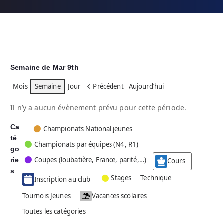
Semaine de Mar 9th
Mois
Semaine
Jour
Précédent
Aujourd’hui
Il n’y a aucun évènement prévu pour cette période.
Ca
C
Championats National jeunes
té
a
Championats par équipes (N4, R1)
go
t
Coupes (loubatière, France, parité,…)
rie
é
Cours
g
s
Stages
Technique
Inscription au club
o
r
Tournois Jeunes
Vacances scolaires
i
Toutes les catégories
e
s