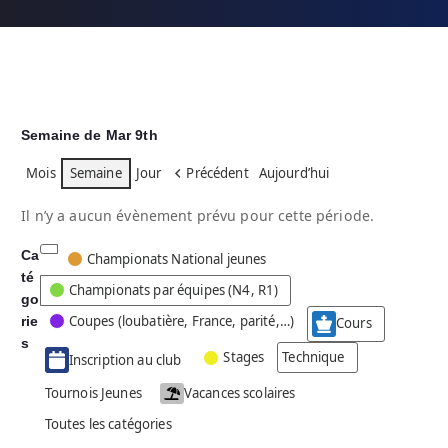
Semaine de Mar 9th
Mois
Semaine
Jour
Précédent
Aujourd’hui
Il n’y a aucun évènement prévu pour cette période.
Ca
C
Championats National jeunes
té
a
Championats par équipes (N4, R1)
go
t
Coupes (loubatière, France, parité,…)
rie
é
Cours
g
s
Stages
Technique
Inscription au club
o
r
Tournois Jeunes
Vacances scolaires
i
Toutes les catégories
e
s