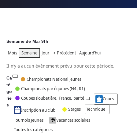
Semaine de Mar 9th
Mois
Semaine
Jour
Précédent
Aujourd’hui
Il n’y a aucun évènement prévu pour cette période.
Ca
C
Championats National jeunes
té
a
Championats par équipes (N4, R1)
go
t
Coupes (loubatière, France, parité,…)
rie
é
Cours
g
s
Stages
Technique
Inscription au club
o
r
Tournois Jeunes
Vacances scolaires
i
Toutes les catégories
e
s