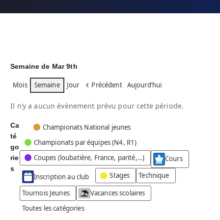
Semaine de Mar 9th
Mois
Semaine
Jour
Précédent
Aujourd’hui
Il n’y a aucun évènement prévu pour cette période.
Ca
C
Championats National jeunes
té
a
Championats par équipes (N4, R1)
go
t
Coupes (loubatière, France, parité,…)
rie
é
Cours
g
s
Stages
Technique
Inscription au club
o
r
Tournois Jeunes
Vacances scolaires
i
Toutes les catégories
e
s