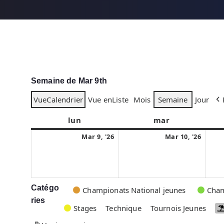
Semaine de Mar 9th
Vue
Calendrier
Vue en
Liste
Mois
Semaine
Jour
lun
l
mar
m
u
a
9
1
Mar 9, '26
Mar 10, '26
n
r
m
0
d
d
a
m
i
i
r
a
s
r
Catégo
C
Championats National jeunes
Cham
2
s
ries
a
Stages
Technique
Tournois Jeunes
0
2
t
2
0