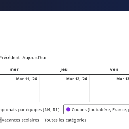
Précédent
Aujourd’hui
mer
m
jeu
j
ven
v
e
e
e
1
1
Mar 11, '26
Mar 12, '26
Mar 13
r
u
n
1
2
c
d
d
m
m
r
i
r
a
a
e
e
r
r
pionats par équipes (N4, R1)
Coupes (loubatière, France, 
d
d
s
s
i
i
Vacances scolaires
Toutes les catégories
2
2
0
0