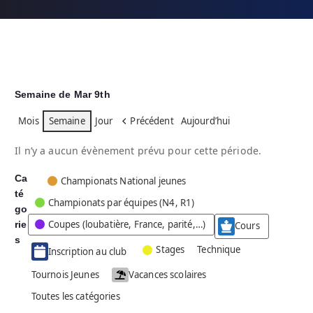
Semaine de Mar 9th
Mois
Semaine
Jour
Précédent
Aujourd’hui
Il n’y a aucun évènement prévu pour cette période.
Ca
C
Championats National jeunes
té
a
Championats par équipes (N4, R1)
go
t
Coupes (loubatière, France, parité,…)
rie
é
Cours
g
s
Stages
Technique
Inscription au club
o
r
Tournois Jeunes
Vacances scolaires
i
Toutes les catégories
e
s