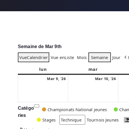
Semaine de Mar 9th
Vue
Calendrier
Vue en
Liste
Mois
Semaine
Jour
lun
l
mar
m
u
a
9
1
Mar 9, '26
Mar 10, '26
n
r
m
0
d
d
a
m
i
i
r
a
s
r
Catégo
C
Championats National jeunes
Cham
2
s
ries
a
Stages
Technique
Tournois Jeunes
0
2
t
2
0