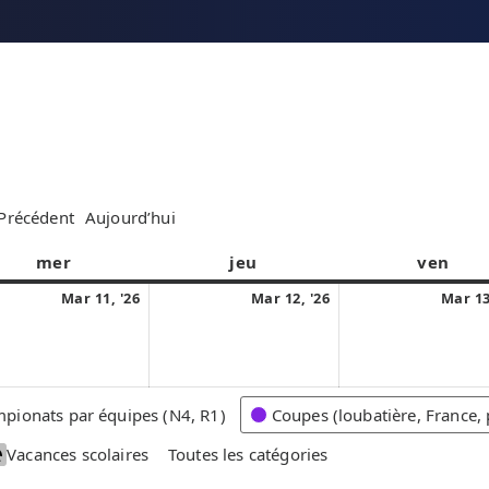
Précédent
Aujourd’hui
mer
m
jeu
j
ven
v
e
e
e
1
1
Mar 11, '26
Mar 12, '26
Mar 13
r
u
n
1
2
c
d
d
m
m
r
i
r
a
a
e
e
r
r
pionats par équipes (N4, R1)
Coupes (loubatière, France, 
d
d
s
s
i
i
Vacances scolaires
Toutes les catégories
2
2
0
0