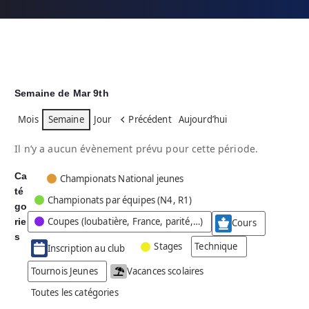
Semaine de Mar 9th
Mois
Semaine
Jour
Précédent
Aujourd’hui
Il n’y a aucun évènement prévu pour cette période.
Ca
C
Championats National jeunes
té
a
Championats par équipes (N4, R1)
go
t
Coupes (loubatière, France, parité,…)
rie
é
Cours
g
s
Stages
Technique
Inscription au club
o
r
Tournois Jeunes
Vacances scolaires
i
Toutes les catégories
e
s