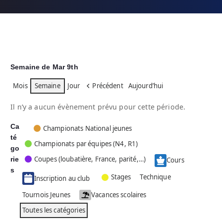
Semaine de Mar 9th
Mois
Semaine
Jour
Précédent
Aujourd’hui
Il n’y a aucun évènement prévu pour cette période.
Ca
C
Championats National jeunes
té
a
Championats par équipes (N4, R1)
go
t
Coupes (loubatière, France, parité,…)
rie
é
Cours
g
s
Stages
Technique
Inscription au club
o
r
Tournois Jeunes
Vacances scolaires
i
Toutes les catégories
e
s