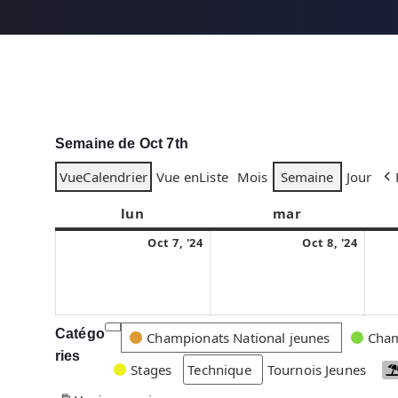
Semaine de Oct 7th
Vue
Calendrier
Vue en
Liste
Mois
Semaine
Jour
lun
l
mar
m
u
a
7
8
Oct 7, '24
Oct 8, '24
n
r
o
o
d
d
c
c
i
i
t
t
o
o
Catégo
C
Championats National jeunes
Cham
b
b
ries
a
Stages
Technique
Tournois Jeunes
r
r
t
e
e