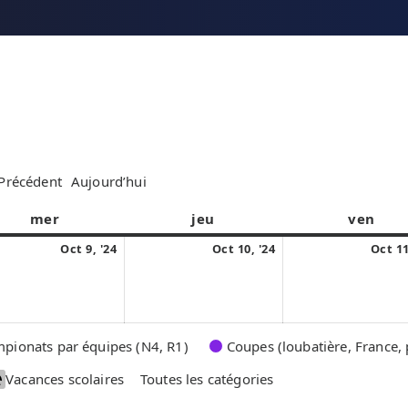
Précédent
Aujourd’hui
mer
m
jeu
j
ven
v
e
e
e
9
1
Oct 9, '24
Oct 10, '24
Oct 11
r
u
n
o
0
c
d
d
c
o
r
i
r
t
c
e
e
o
t
pionats par équipes (N4, R1)
Coupes (loubatière, France, 
d
d
b
o
i
i
Vacances scolaires
Toutes les catégories
r
b
e
r