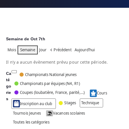
Semaine de Oct 7th
Mois
Semaine
Jour
Précédent
Aujourd’hui
Il n’y a aucun évènement prévu pour cette période.
Ca
C
Championats National jeunes
té
a
Championats par équipes (N4, R1)
go
t
Coupes (loubatière, France, parité,…)
rie
é
Cours
g
s
Stages
Technique
Inscription au club
o
r
Tournois Jeunes
Vacances scolaires
i
Toutes les catégories
e
s