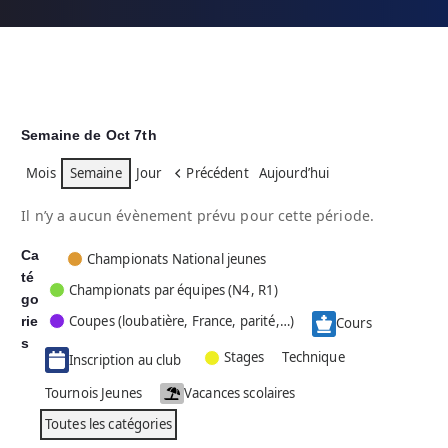
Semaine de Oct 7th
Mois
Semaine
Jour
Précédent
Aujourd’hui
Il n’y a aucun évènement prévu pour cette période.
Ca
C
Championats National jeunes
té
a
Championats par équipes (N4, R1)
go
t
Coupes (loubatière, France, parité,…)
rie
é
Cours
g
s
Stages
Technique
Inscription au club
o
r
Tournois Jeunes
Vacances scolaires
i
Toutes les catégories
e
s