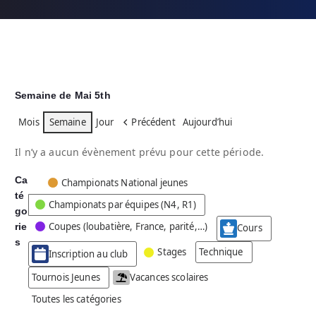
Semaine de Mai 5th
Mois
Semaine
Jour
Précédent
Aujourd’hui
Il n’y a aucun évènement prévu pour cette période.
Ca
C
Championats National jeunes
té
a
Championats par équipes (N4, R1)
go
t
Coupes (loubatière, France, parité,…)
rie
é
Cours
g
s
Stages
Technique
Inscription au club
o
r
Tournois Jeunes
Vacances scolaires
i
Toutes les catégories
e
s