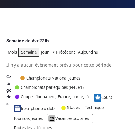
Semaine de Avr 27th
Mois
Semaine
Jour
Précédent
Aujourd’hui
Il n’y a aucun évènement prévu pour cette période.
Ca
C
Championats National jeunes
té
a
Championats par équipes (N4, R1)
go
t
Coupes (loubatière, France, parité,…)
rie
é
Cours
g
s
Stages
Technique
Inscription au club
o
r
Tournois Jeunes
Vacances scolaires
i
Toutes les catégories
e
s