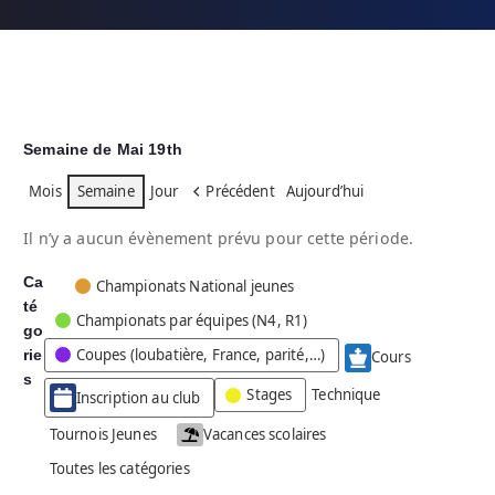
Semaine de Mai 19th
Mois
Semaine
Jour
Précédent
Aujourd’hui
Il n’y a aucun évènement prévu pour cette période.
Ca
C
Championats National jeunes
té
a
Championats par équipes (N4, R1)
go
t
Coupes (loubatière, France, parité,…)
rie
é
Cours
g
s
Stages
Technique
Inscription au club
o
r
Tournois Jeunes
Vacances scolaires
i
Toutes les catégories
e
s