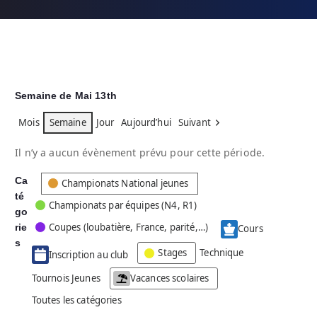
Semaine de Mai 13th
Mois
Semaine
Jour
Aujourd’hui
Suivant
Il n’y a aucun évènement prévu pour cette période.
Ca
C
Championats National jeunes
té
a
Championats par équipes (N4, R1)
go
t
Coupes (loubatière, France, parité,…)
rie
é
Cours
g
s
Stages
Technique
Inscription au club
o
r
Tournois Jeunes
Vacances scolaires
i
Toutes les catégories
e
s