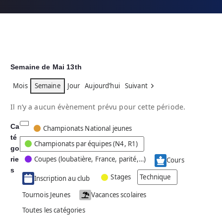
Semaine de Mai 13th
Mois
Semaine
Jour
Aujourd’hui
Suivant
Il n’y a aucun évènement prévu pour cette période.
Ca
C
Championats National jeunes
té
a
Championats par équipes (N4, R1)
go
t
Coupes (loubatière, France, parité,…)
rie
é
Cours
g
s
Stages
Technique
Inscription au club
o
r
Tournois Jeunes
Vacances scolaires
i
Toutes les catégories
e
s