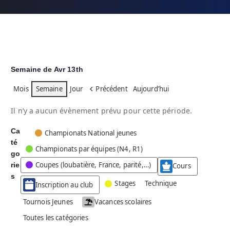
Semaine de Avr 13th
Mois
Semaine
Jour
Précédent
Aujourd’hui
Il n’y a aucun évènement prévu pour cette période.
Ca
C
Championats National jeunes
té
a
Championats par équipes (N4, R1)
go
t
Coupes (loubatière, France, parité,…)
rie
é
Cours
g
s
Stages
Technique
Inscription au club
o
r
Tournois Jeunes
Vacances scolaires
i
Toutes les catégories
e
s