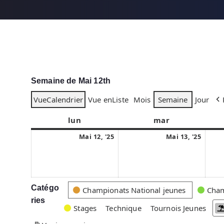
Semaine de Mai 12th
Vue
Calendrier
Vue en
Liste
Mois
Semaine
Jour
lun
l
mar
m
u
a
1
1
Mai 12, '25
Mai 13, '25
n
r
2
3
d
d
m
m
i
i
a
a
i
i
Catégo
C
Championats National jeunes
Cham
2
2
ries
a
Stages
Technique
Tournois Jeunes
0
0
t
2
2