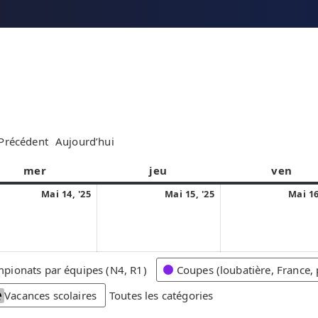
Précédent
Aujourd’hui
mer
m
jeu
j
ven
v
e
e
e
1
1
Mai 14, '25
Mai 15, '25
Mai 16
r
u
n
4
5
c
d
d
m
m
r
i
r
a
a
e
e
i
i
pionats par équipes (N4, R1)
Coupes (loubatière, France, 
d
d
2
2
i
i
Vacances scolaires
Toutes les catégories
0
0
2
2